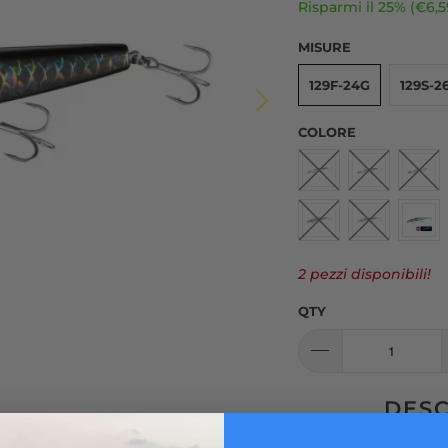
Risparmi il 25% (
€6,
MISURE
129F-24G
129S-2
COLORE
2 pezzi disponibili!
QTY
DES