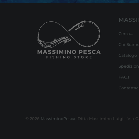
MASSI
Cerca...
Chi Siam
Catalogo
Spedizion
FAQs
Contattaci
© 2026
MassiminoPesca
. Ditta Massimino Luigi - Via G