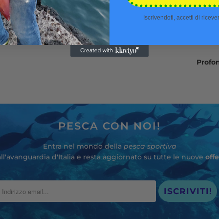
Iscrivendoti, accetti di ricev
Profo
PESCA CON NOI!
Entra nel mondo della
pesca sportiva
all'avanguardia d'Italia e resta aggiornato su tutte le nuove
offe