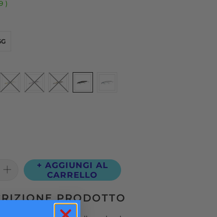
59
)
6G
+ AGGIUNGI AL
CARRELLO
CRIZIONE PRODOTTO