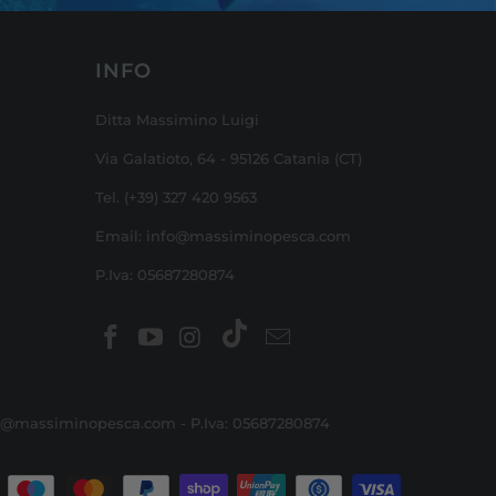
INFO
Ditta Massimino Luigi
Via Galatioto, 64 - 95126 Catania (CT)
Tel. (+39) 327 420 9563
Email: info@massiminopesca.com
P.Iva: 05687280874
: info@massiminopesca.com - P.Iva: 05687280874