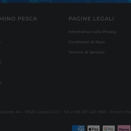
MINO PESCA
PAGINE LEGALI
Informativa sulla Privacy
o
Condizioni di Reso
Termini di Servizio
i
!
alatioto, 64 - 95126 Catania (CT) - Tel. (+39) 327 420 9563 - Email