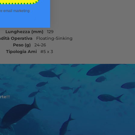
ere email marketing
Specifiche
Lunghezza (mm)
129
ndità Operativa
Floating-Sinking
Peso (g)
24-26
Tipologia Ami
#5 x 3
rte
!!!