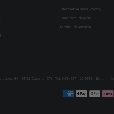
Informativa sulla Privacy
o
Condizioni di Reso
Termini di Servizio
i
!
alatioto, 64 - 95126 Catania (CT) - Tel. (+39) 327 420 9563 - Email