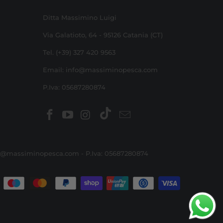
Ditta Massimino Luigi
Via Galatioto, 64 - 95126 Catania (CT)
Tel. (+39) 327 420 9563
Email: info@massiminopesca.com
P.Iva: 05687280874
: info@massiminopesca.com - P.Iva: 05687280874