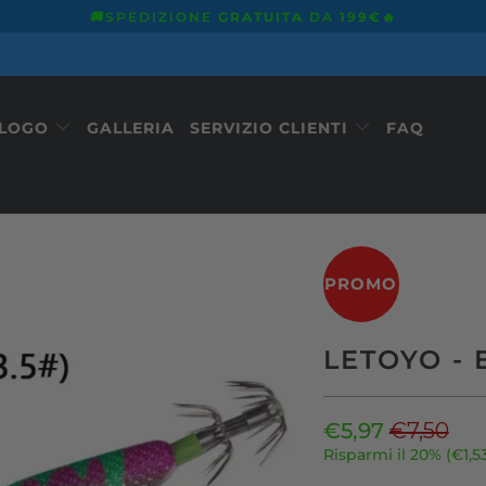
🚚SPEDIZIONE
GRATUITA
DA
199€
🔥
ALOGO
GALLERIA
SERVIZIO CLIENTI
FAQ
PROMO
LETOYO - 
€5,97
€7,50
Risparmi il 20% (
€1,5