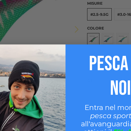
MISURE
#2.5-9.5G
#3.0-1
COLORE
PESCA
2 pezzi disponibili!
NOI
QTY
Entra nel mo
Ecco l'Egi Squid di 
pesca spor
all'avanguardia
Grazie alla sua carat