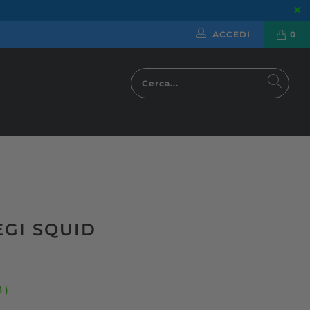
ACCEDI
0
EGI SQUID
3
)