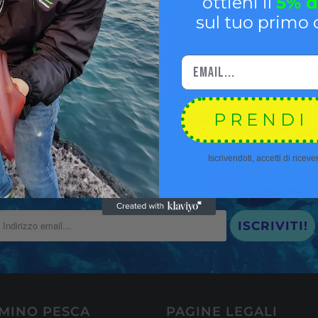
ottieni il
5% d
sforz
sul tuo primo o
Goditi l'emozione 
Migliora il tuo gioc
PRENDI 
PESCA CON NOI!
Iscrivendoti, accetti di ricev
Entra nel mondo della
pesca sportiva
all'avanguardia d'Italia e resta aggiornato su tutte le nuove
offe
MINO PESCA
PAGINE LEGALI