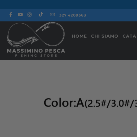
327 4209563
HOME
CHI SIAMO
CAT