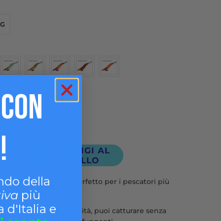
6G
 CON
!
+ AGGIUNGI AL
CARRELLO
ndo della
LETOYO, il compagno perfetto per i pescatori più
accaniti!
tiva
più
 d'Italia e
teristica egi di alta qualità, puoi catturare senza