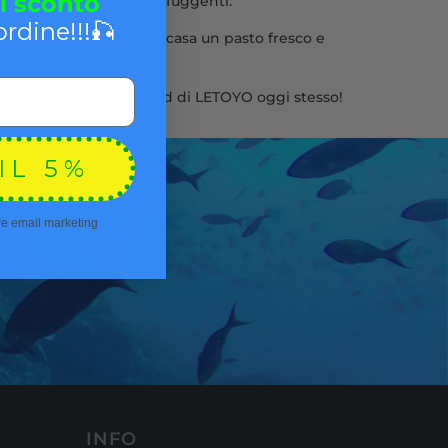
i sconto
o anche i calamari più sfuggenti.
rdine!!!🎣
della cattura e porta a casa un pasto fresco e
delizioso.
o di pesca con l'Egi Squid di LETOYO oggi stesso!
IL 5%
ere email marketing
rte
!!!
INFO