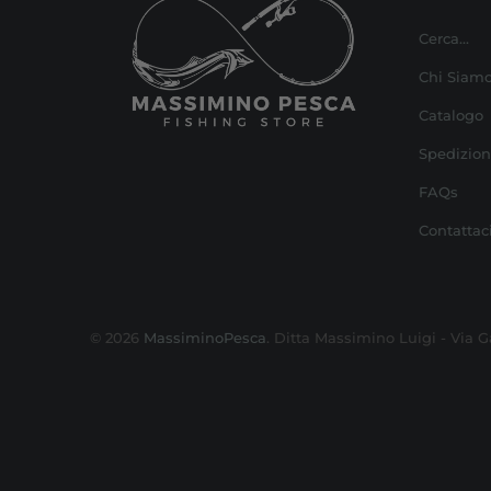
Cerca...
Chi Siam
Catalogo
Spedizion
FAQs
Contattaci
© 2026
MassiminoPesca
. Ditta Massimino Luigi - Via G