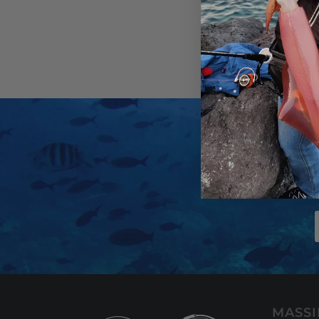
più 
MASSI