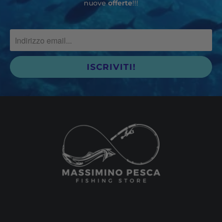
nuove
offerte
!!!