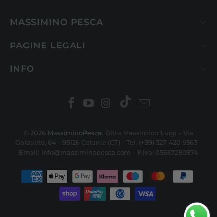
MASSIMINO PESCA
PAGINE LEGALI
INFO
© 2026
MassiminoPesca
. Ditta Massimino Luigi - Via
Galatioto, 64 - 95126 Catania (CT) - Tel. (+39) 327 420 9563 -
Email: info@massiminopesca.com - P.Iva: 05687280874