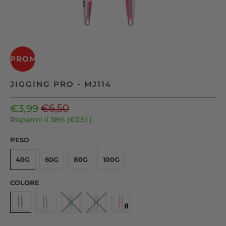
PROMO
JIGGING PRO - MJ114
€3,99
€6,50
Risparmi il 38% (
€2,51
)
PESO
40G
60G
80G
100G
COLORE