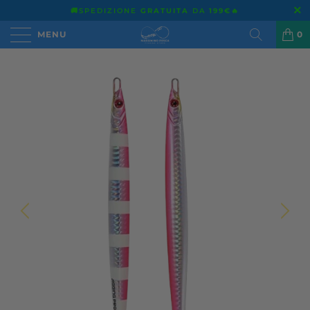
🚚SPEDIZIONE
GRATUITA
DA
199€
🔥
MENU
0